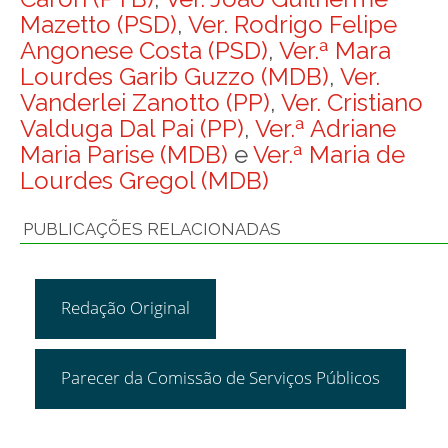
Mazetto (PSD)
,
Ver. Rodrigo Felipe
Angonese Costa (PSD)
,
Ver.ª Mara
Lourdes Garib Guzzo (MDB)
,
Ver.
Vanderlei Zanotto (PP)
,
Ver. Cristiano
Valduga Dal Pai (PP)
,
Ver.ª Adriane
Maria Parise (MDB)
e
Ver.ª Maria de
Lourdes Gregol (MDB)
PUBLICAÇÕES RELACIONADAS
Redação Original
Parecer da Comissão de Serviços Públicos