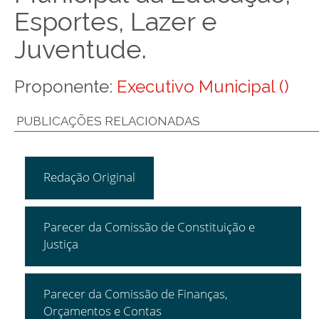
Esportes, Lazer e
Juventude.
Proponente:
Executivo Municipal ()
PUBLICAÇÕES RELACIONADAS
Redação Original
Parecer da Comissão de Constituição e
Justiça
Parecer da Comissão de Finanças,
Orçamentos e Contas