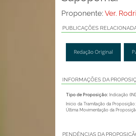
Proponente:
Ver. Rod
PUBLICAÇÕES RELACIONAD
Redação Original
P
INFORMAÇÕES DA PROPOSI
Tipo de Proposição:
Indicação (IN
Início da Tramitação da Proposição
Última Movimentação da Proposiç
PENDÊNCIAS DA PROPOSIÇÃ