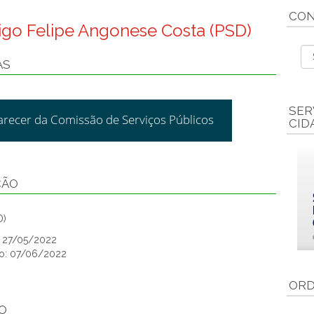
CON
rigo Felipe Angonese Costa (PSD)
AS
SER
arecer da Comissão de Serviços Públicos
CID
ÇÃO
D)
: 27/05/2022
ão: 07/06/2022
ORD
O