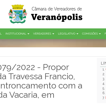
AL
INSTITUCIONAL
VEREADORES
LEGISLATIVO
COMISSÕES
LI
 079/2022 - Propor
1.
da Travessa Francio,
2.
3.
 entroncamento com a
4.
5.
da Vacaria, em
6
7.