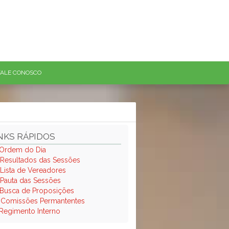
FALE CONOSCO
NKS RÁPIDOS
Ordem do Dia
Resultados das Sessões
Lista de Vereadores
Pauta das Sessões
Busca de Proposições
.
Comissões Permantentes
Regimento Interno