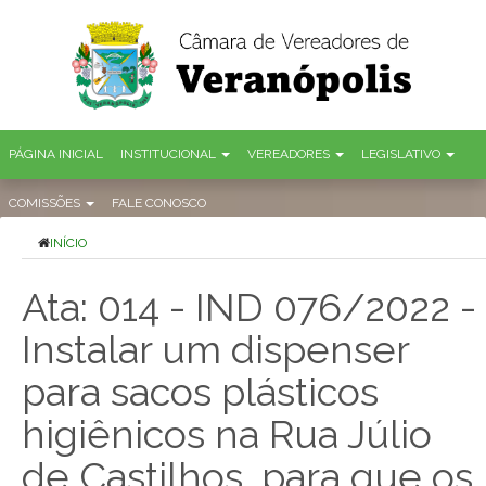
PÁGINA INICIAL
INSTITUCIONAL
VEREADORES
LEGISLATIVO
COMISSÕES
FALE CONOSCO
INÍCIO
Ata: 014 - IND 076/2022 -
Instalar um dispenser
para sacos plásticos
higiênicos na Rua Júlio
de Castilhos, para que os