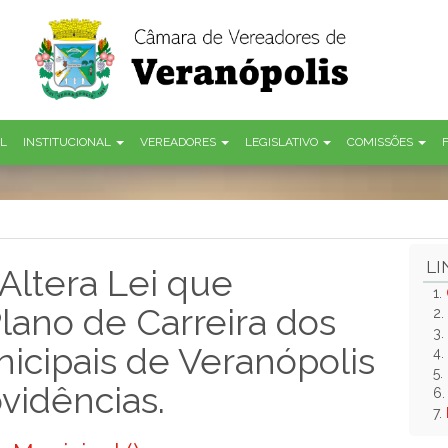
AL
INSTITUCIONAL
VEREADORES
LEGISLATIVO
COMISSÕES
LI
Altera Lei que
1.
lano de Carreira dos
2.
3.
icipais de Veranópolis
4.
5.
ovidências.
6
7.