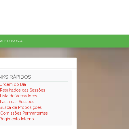
FALE CONOSCO
NKS RÁPIDOS
Ordem do Dia
Resultados das Sessões
Lista de Vereadores
Pauta das Sessões
Busca de Proposições
.
Comissões Permantentes
Regimento Interno