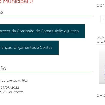
 Municipal ()
CON
AS
arecer da Comissão de Constituição e Justiça
SER
CID
inanças, Orçamentos e Contas
ÇÃO
 do Executivo (PL)
: 27/05/2022
ão: 08/06/2022
ORD