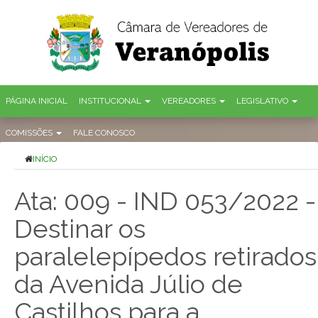
PÁGINA INICIAL
INSTITUCIONAL
VEREADORES
LEGISLATIVO
COMISSÕES
FALE CONOSCO
INÍCIO
Ata: 009 - IND 053/2022 -
Destinar os
paralelepípedos retirados
da Avenida Júlio de
Castilhos para a