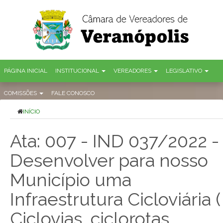
PÁGINA INICIAL
INSTITUCIONAL
VEREADORES
LEGISLATIVO
COMISSÕES
FALE CONOSCO
INÍCIO
Ata: 007 - IND 037/2022 -
Desenvolver para nosso
Município uma
Infraestrutura Cicloviária (
Ciclovias, ciclorotas,