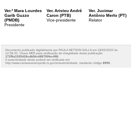
Ver.ª Mara Lourdes
Ver. Aristeu André
Ver. Jucimar
Garib Guzzo
Caron (PTB)
Antônio Merlo (PT)
(PMDB)
Vice-presidente
Relator
Presidente
Documento publicado digitalmente por PAULA NETSON SALLA em 19/02/2020 às
12:58:32. Chave MD5 para verificação de integridade desta publicação
172f9a1935428cdb56c488790fec4ff4
.
A autenticidade deste poderá ser verificada em
http://www.camaraveranopolis.rs.gov.br/autenticidade, mediante código
8959
.