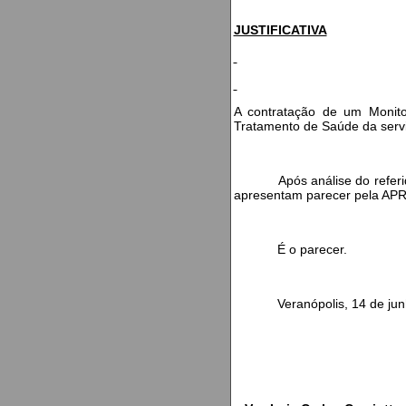
JUSTIFICATIVA
A contratação de um Monito
Tratamento de Saúde da servi
Após análise do referido Pr
apresentam parecer pela A
É o parecer.
Veranópolis, 14 de junh