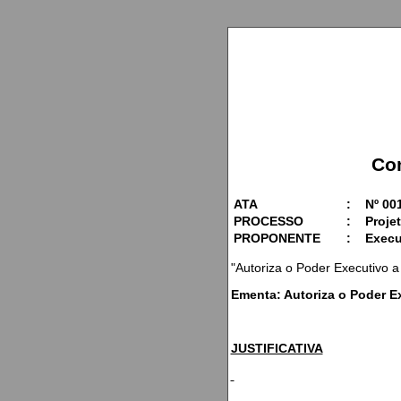
Co
ATA
:
Nº 00
PROCESSO
:
Projet
PROPONENTE
:
Execu
"Autoriza o Poder Executivo a
Ementa: Autoriza o Poder Ex
JUSTIFICATIVA