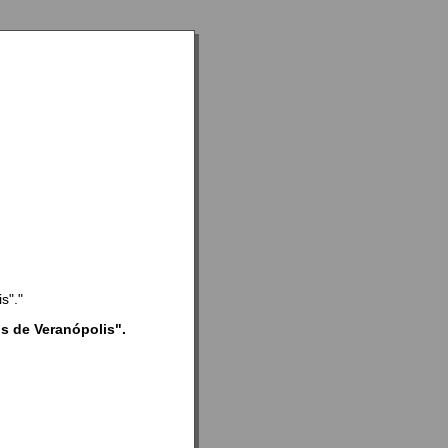
s"."
s de Veranópolis".