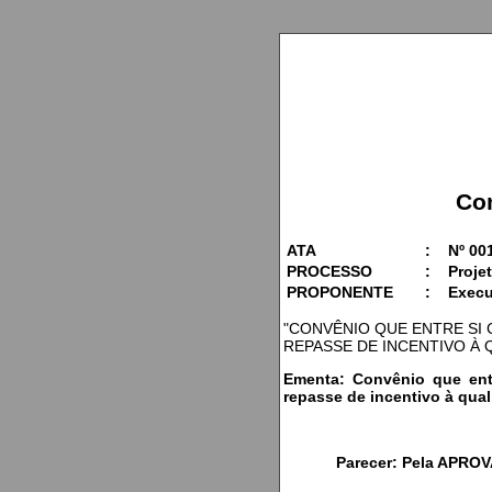
Co
ATA
:
Nº 00
PROCESSO
:
Projet
PROPONENTE
:
Execu
"CONVÊNIO QUE ENTRE SI 
REPASSE DE INCENTIVO À 
Ementa: Convênio que ent
repasse de incentivo à qual
Parecer: Pela APROV