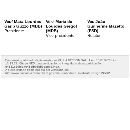
Ver.ª Mara Lourdes
Ver.ª Maria de
Ver. João
Garib Guzzo (MDB)
Lourdes Gregol
Guilherme Mazetto
Presidente
(MDB)
(PSD)
Vice-presidente
Relator
Documento publicado digitalmente por PAULA NETSON SALLA em 10/01/2024 às
13:35:51. Chave MD5 para verificação de integridade desta publicação
e4331c20fceae41cfbb5bb7eadbe34da
.
A autenticidade deste poderá ser verificada em
http://www.camaraveranopolis.rs.gov.br/autenticidade, mediante código
22792
.