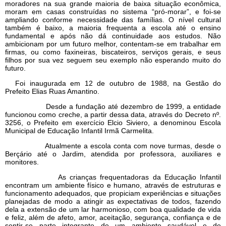
moradores na sua grande maioria de baixa situação econômica,
moram em casas construídas no sistema “pró-morar”, e foi-se
ampliando conforme necessidade das famílias. O nível cultural
também é baixo, a maioria frequenta a escola até o ensino
fundamental e após não dá continuidade aos estudos. Não
ambicionam por um futuro melhor, contentam-se em trabalhar em
firmas, ou como faxineiras, biscateiros, serviços gerais, e seus
filhos por sua vez seguem seu exemplo não esperando muito do
futuro.
Foi inaugurada em 12 de outubro de 1988, na Gestão do
Prefeito Elias Ruas Amantino.
Desde a fundação até dezembro de 1999, a entidade
funcionou como creche, a partir dessa data, através do Decreto nº.
3256, o Prefeito em exercício Elcio Siviero, a denominou Escola
Municipal de Educação Infantil Irmã Carmelita.
Atualmente a escola conta com nove turmas, desde o
Berçário até o Jardim, atendida por professora, auxiliares e
monitores.
As crianças frequentadoras da Educação Infantil
encontram um ambiente físico e humano, através de estruturas e
funcionamento adequados, que propiciam experiências e situações
planejadas de modo a atingir as expectativas de todos, fazendo
dela a extensão de um lar harmonioso, com boa qualidade de vida
e feliz, além de afeto, amor, aceitação, segurança, confiança e de
sentir-se parte integrante de um ambiente saudável e de