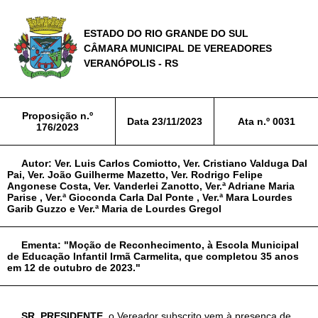
ESTADO DO RIO GRANDE DO SUL
CÂMARA MUNICIPAL DE VEREADORES
VERANÓPOLIS - RS
Proposição n.º
Data
23/11/2023
Ata n.º
0031
176/2023
Autor:
Ver. Luis Carlos Comiotto, Ver. Cristiano Valduga Dal
Pai, Ver. João Guilherme Mazetto, Ver. Rodrigo Felipe
Angonese Costa, Ver. Vanderlei Zanotto, Ver.ª Adriane Maria
Parise , Ver.ª Gioconda Carla Dal Ponte , Ver.ª Mara Lourdes
Garib Guzzo e Ver.ª Maria de Lourdes Gregol
Ementa:
"Moção de Reconhecimento, à Escola Municipal
de Educação Infantil Irmã Carmelita, que completou 35 anos
em 12 de outubro de 2023."
SR. PRESIDENTE
, o Vereador subscrito vem à presença de