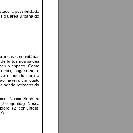
stude a possibilidade
dos da área urbana do
deranças comunitárias
de furtos nos salões
cedeu o espaço. Como
ocais, sugeriu-se a
uve o pedido para o
 Não haverá um custo
ão sendo retirados da
esse: Nossa Senhora
 (2 conjuntos); Nossa
doro (2 conjuntos);
s).