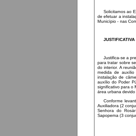
Solicitamos ao E
de efetuar a instal
Município - nas Com
JUSTIFICATIVA
Justifica-se a p
para tratar sobre s
do interior. A reu
medida de auxílio 
instalação de câm
auxílio do Poder P
significativo para 
área urbana devido
Conforme levan
Auxiliadora (2 conj
Senhora do Rosári
Sapopema (3 conjun