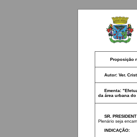
Proposição n
Autor:
Ver. Cris
Ementa:
"Efetua
da área urbana do
SR. PRESIDENT
Plenário seja encam
INDICAÇÃO: