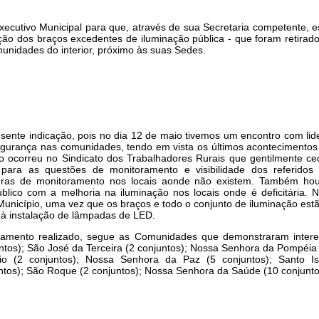
xecutivo Municipal para que, através de sua Secretaria competente, e
ação dos braços excedentes de iluminação pública - que foram retira
unidades do interior, próximo às suas Sedes.
resente indicação, pois no dia 12 de maio tivemos um encontro com li
egurança nas comunidades, tendo em vista os últimos acontecimentos 
nião ocorreu no Sindicato dos Trabalhadores Rurais que gentilmente 
para as questões de monitoramento e visibilidade dos referidos l
eras de monitoramento nos locais aonde não existem. Também ho
úblico com a melhoria na iluminação nos locais onde é deficitária.
o Município, uma vez que os braços e todo o conjunto de iluminação est
 à instalação de lâmpadas de LED.
tamento realizado, segue as Comunidades que demonstraram inter
untos); São José da Terceira (2 conjuntos); Nossa Senhora da Pompéia
o (2 conjuntos); Nossa Senhora da Paz (5 conjuntos); Santo Isi
tos); São Roque (2 conjuntos); Nossa Senhora da Saúde (10 conjunto