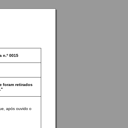
a n.º
0015
e foram retirados
."
ue, após ouvido o