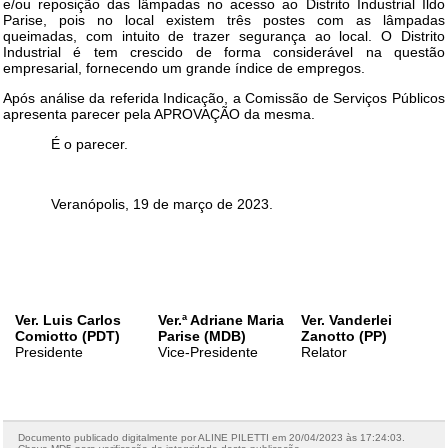
e/ou reposição das lâmpadas no acesso ao Distrito Industrial Ildo
Parise, pois no local existem três postes com as lâmpadas
queimadas, com intuito de trazer segurança ao local. O Distrito
Industrial é tem crescido de forma considerável na questão
empresarial, fornecendo um grande índice de empregos.
Após análise da referida Indicação, a Comissão de Serviços Públicos
apresenta parecer pela APROVAÇÃO da mesma.
É o parecer.
Veranópolis, 19 de março de 2023.
Ver. Luis Carlos
Ver.ª Adriane Maria
Ver. Vanderlei
Comiotto (PDT)
Parise (MDB)
Zanotto (PP)
Presidente
Vice-Presidente
Relator
Documento publicado digitalmente por ALINE PILETTI em 20/04/2023 às 17:24:03.