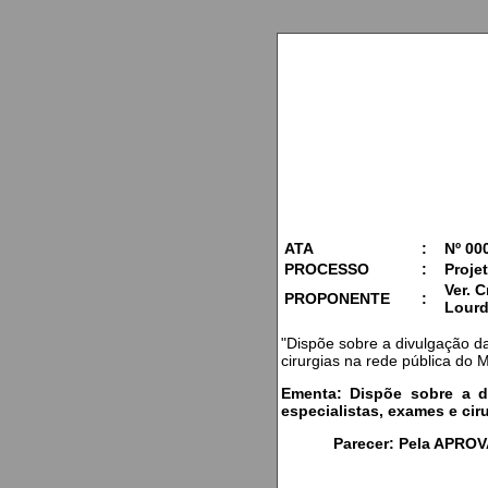
ATA
:
Nº 00
PROCESSO
:
Projet
Ver. C
PROPONENTE
:
Lourd
"Dispõe sobre a divulgação d
cirurgias na rede pública do M
Ementa: Dispõe sobre a d
especialistas, exames e cir
Parecer: Pela APROV