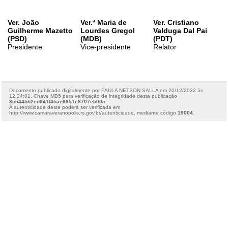
Ver. João
Ver.ª Maria de
Ver. Cristiano
Guilherme Mazetto
Lourdes Gregol
Valduga Dal Pai
(PSD)
(MDB)
(PDT)
Presidente
Vice-presidente
Relator
Documento publicado digitalmente por PAULA NETSON SALLA em 20/12/2022 às
12:24:01. Chave MD5 para verificação de integridade desta publicação
3c544bb2ed941f4bae6651e8707e500c
.
A autenticidade deste poderá ser verificada em
http://www.camaraveranopolis.rs.gov.br/autenticidade, mediante código
19004
.