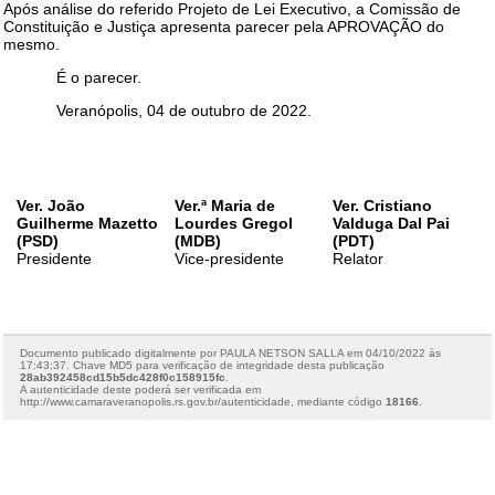
Após análise do referido Projeto de Lei Executivo, a Comissão de
Constituição e Justiça apresenta parecer pela APROVAÇÃO do
mesmo.
É o parecer.
Veranópolis, 04 de outubro de 2022.
Ver. João
Ver.ª Maria de
Ver. Cristiano
Guilherme Mazetto
Lourdes Gregol
Valduga Dal Pai
(PSD)
(MDB)
(PDT)
Presidente
Vice-presidente
Relator
Documento publicado digitalmente por PAULA NETSON SALLA em 04/10/2022 às
17:43:37. Chave MD5 para verificação de integridade desta publicação
28ab392458cd15b5dc428f0c158915fc
.
A autenticidade deste poderá ser verificada em
http://www.camaraveranopolis.rs.gov.br/autenticidade, mediante código
18166
.