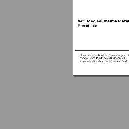
Ver. João Guilherme Maze
Presidente
Documento publicado digitalmente por P
033e3ebb98245f6728e9b61180a66bc8
.
A autenticidade deste poderá ser verifica