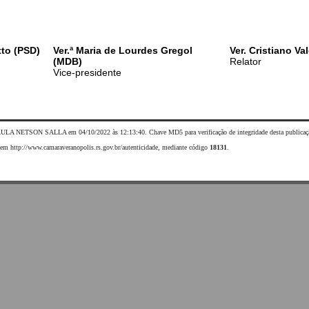
tto (PSD)
Ver.ª Maria de Lourdes Gregol
Ver. Cristiano Va
(MDB)
Relator
Vice-presidente
AULA NETSON SALLA em 04/10/2022 às 12:13:40. Chave MD5 para verificação de integridade desta publicaç
da em http://www.camaraveranopolis.rs.gov.br/autenticidade, mediante código
18131
.