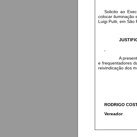
Solicito ao Exe
colocar iluminação 
Luigi Putti, em São 
JUSTIFI
A presente indi
e frequentadores d
reivindicação dos m
RODRIGO COS
Vereador