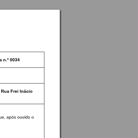
a n.º
0034
Rua Frei Inácio
ue, após ouvido o