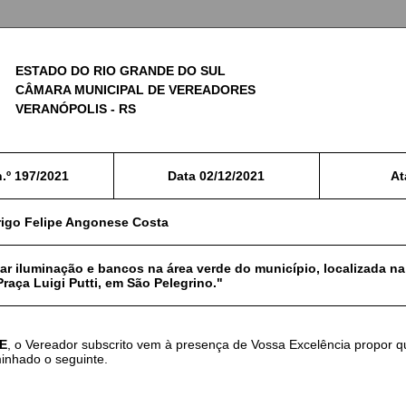
ESTADO DO RIO GRANDE DO SUL
CÂMARA MUNICIPAL DE VEREADORES
VERANÓPOLIS - RS
.º
197/2021
Data
02/12/2021
At
rigo Felipe Angonese Costa
r iluminação e bancos na área verde do município, localizada na 
 Praça Luigi Putti, em São Pelegrino."
E
, o Vereador subscrito vem à presença de Vossa Excelência propor q
inhado o seguinte.