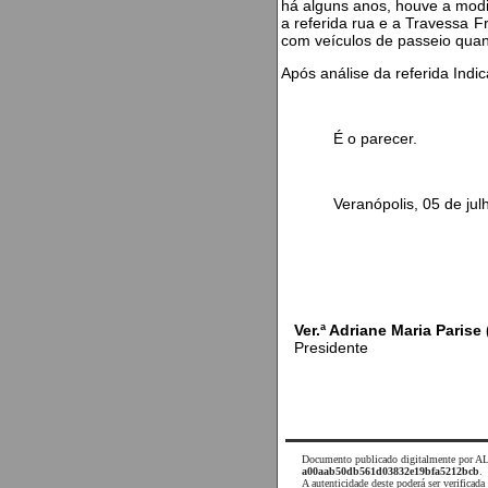
há alguns anos, houve a modif
a referida rua e a Travessa F
com veículos de passeio qua
Após análise da referida In
É o parecer.
Veranópolis, 05 de julho
Ver.ª Adriane Maria Parise
Presidente
Documento publicado digitalmente por AL
a00aab50db561d03832e19bfa5212bcb
.
A autenticidade deste poderá ser verifica