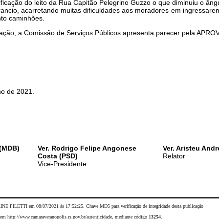
icação do leito da Rua Capitão Pelegrino Guzzo o que diminuiu o ângu
rancio, acarretando muitas dificuldades aos moradores em ingressarem 
nto caminhões.
dicação, a Comissão de Serviços Públicos apresenta parecer pela AP
 de 2021.
 (MDB)
Ver. Rodrigo Felipe Angonese
Ver. Aristeu Andr
Costa (PSD)
Relator
Vice-Presidente
INE PILETTI em 08/07/2021 às 17:52:25. Chave MD5 para verificação de integridade desta publicação
da em http://www.camaraveranopolis.rs.gov.br/autenticidade, mediante código
13254
.