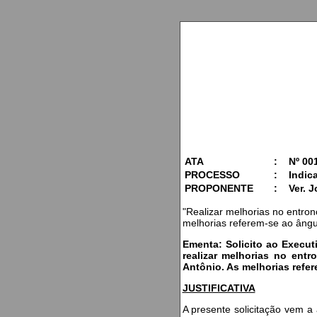
ATA
:
Nº 00
PROCESSO
:
Indic
PROPONENTE
:
Ver. 
"Realizar melhorias no entro
melhorias referem-se ao ângul
Ementa: Solicito ao Execut
realizar melhorias no ent
Antônio. As melhorias refe
JUSTIFICATIVA
A presente solicitação vem a