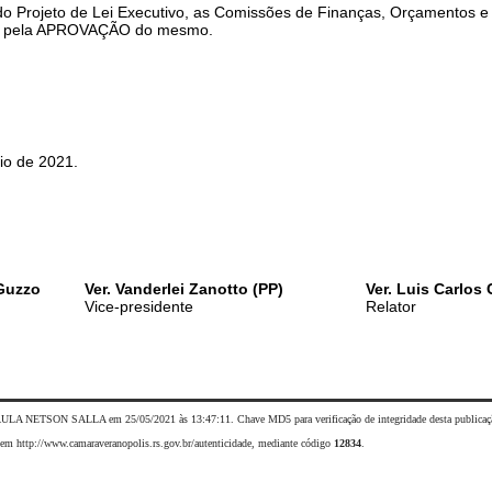
ojeto de Lei Executivo, as Comissões de Finanças, Orçamentos e 
er pela APROVAÇÃO do mesmo.
 de 2021.
 Guzzo
Ver. Vanderlei Zanotto (PP)
Ver. Luis Carlos
Vice-presidente
Relator
AULA NETSON SALLA em 25/05/2021 às 13:47:11. Chave MD5 para verificação de integridade desta publicaç
da em http://www.camaraveranopolis.rs.gov.br/autenticidade, mediante código
12834
.