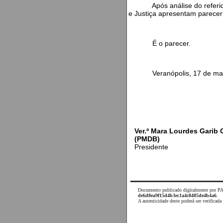
Após análise do referido Pr
e Justiça apresentam parec
É o parecer.
Veranópolis, 17 de maio
Ver.ª Mara Lourdes Garib
(PMDB)
Presidente
Documento publicado digitalmente por P
de6d8ea9f15d4b3ec1a4c8485de4b4a6
.
A autenticidade deste poderá ser verifica