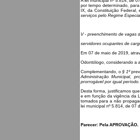
A lei municipal nº 5.814, de 
por tempo determinado, para 
IX, da Constituição Federal
serviços pelo Regime Especial
V - preenchimento de vagas d
servidores ocupantes de cargo
Em 07 de maio de 2019, atravé
Odontólogo, considerando a ap
Complementando, o
§ 1º
pre
Administração Municipal, 
prorrogável por igual período.
Desta forma, justificamos q
e em função da vigência da 
tomados para a não propagaçã
lei municipal nº 5.814, de 07
Parecer: Pela APROVAÇÃO.