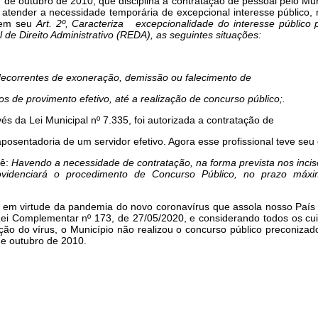
07 de outubro de 2010, que disciplina a contratação de pessoal pelo Mu
atender a necessidade temporária de excepcional interesse público, 
, em seu
Art. 2º, Caracteriza excepcionalidade do interesse público 
 de Direito Administrativo (REDA), as seguintes situações:
ecorrentes de exoneração, demissão ou falecimento de
s de provimento efetivo, até a realização de concurso público
;.
s da Lei Municipal nº 7.335, foi autorizada a contratação de
osentadoria de um servidor efetivo. Agora esse profissional teve seu 
vê:
Havendo a necessidade de contratação, na forma prevista nos incisos
providenciará o procedimento de Concurso Público, no prazo má
ue em virtude da pandemia do novo coronavírus que assola nosso Paí
Lei Complementar nº 173, de 27/05/2020, e considerando todos os c
o do vírus, o Município não realizou o concurso público preconizado
 de outubro de 2010.