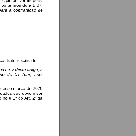
nicípio do Veranópolis,
nos termos do art. 37,
para a contratação de
contrato rescindido.
 I e V deste artigo, a
ximo de 01 (um) ano,
s desse março de 2020
uidados que devem ser
 no § 1º do Art. 2º da