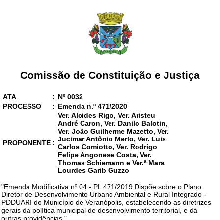
Comissão de Constituição e Justiça
ATA
:
Nº 0032
PROCESSO
:
Emenda n.º 471/2020
Ver. Alcides Rigo, Ver. Aristeu
André Caron, Ver. Danilo Balotin,
Ver. João Guilherme Mazetto, Ver.
Jucimar Antônio Merlo, Ver. Luis
PROPONENTE
:
Carlos Comiotto, Ver. Rodrigo
Felipe Angonese Costa, Ver.
Thomas Schiemann e Ver.ª Mara
Lourdes Garib Guzzo
"Emenda Modificativa nº 04 - PL 471/2019 Dispõe sobre o Plano
Diretor de Desenvolvimento Urbano Ambiental e Rural Integrado -
PDDUARI do Município de Veranópolis, estabelecendo as diretrizes
gerais da política municipal de desenvolvimento territorial, e dá
outras providências."