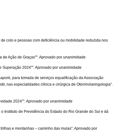
a de colo e pessoas com deficiência ou mobilidade reduzida nos
ada de Ação de Graças"". Aprovado por unanimidade
o e Superação 2024”". Aprovado por unanimidade
uaporé, para tomada de serviços equalificação da Associação
, nas especialidades clínica e cirúrgica de Otorrinolaringologia".
gevidade 2024”". Aprovado por unanimidade
 o Instituto de Previdência do Estado do Rio Grande do Sul e dá
de trilhas e montanhas – caminho das mulas". Aprovado por