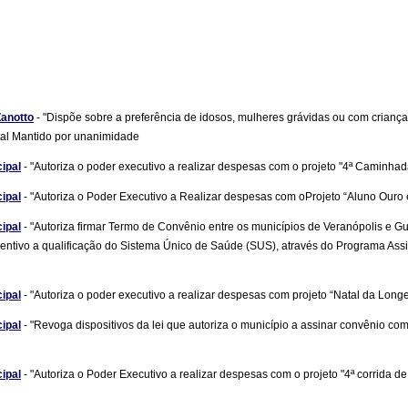
Zanotto
- "Dispõe sobre a preferência de idosos, mulheres grávidas ou com crianç
otal Mantido por unanimidade
cipal
- "Autoriza o poder executivo a realizar despesas com o projeto "4ª Caminh
cipal
- "Autoriza o Poder Executivo a Realizar despesas com oProjeto “Aluno Our
cipal
- "Autoriza firmar Termo de Convênio entre os municípios de Veranópolis e G
tivo a qualificação do Sistema Único de Saúde (SUS), através do Programa Assistir
cipal
- "Autoriza o poder executivo a realizar despesas com projeto “Natal da Lon
cipal
- "Revoga dispositivos da lei que autoriza o município a assinar convênio com
cipal
- "Autoriza o Poder Executivo a realizar despesas com o projeto "4ª corrida 