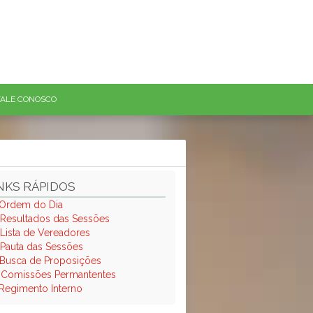
FALE CONOSCO
NKS RÁPIDOS
Ordem do Dia
Resultados das Sessões
Lista de Vereadores
Pauta das Sessões
Busca de Proposições
.
Comissões Permantentes
Regimento Interno