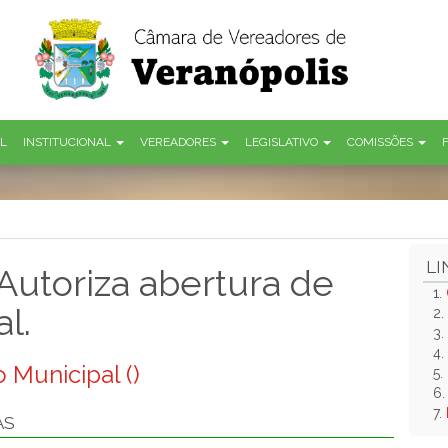
AL
INSTITUCIONAL
VEREADORES
LEGISLATIVO
COMISSÕES
LI
Autoriza abertura de
1.
l.
2.
3.
4.
 Municipal ()
5.
6
7.
AS