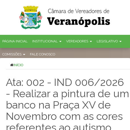
PÁGINA INICIAL
INSTITUCIONAL
VEREADORES
LEGISLATIVO
COMISSÕES
FALE CONOSCO
INÍCIO
Ata: 002 - IND 006/2026
- Realizar a pintura de um
banco na Praça XV de
Novembro com as cores
referentes ao autismo,