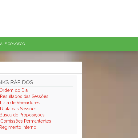
FALE CONOSCO
NKS RÁPIDOS
Ordem do Dia
Resultados das Sessões
Lista de Vereadores
Pauta das Sessões
Busca de Proposições
.
Comissões Permantentes
Regimento Interno