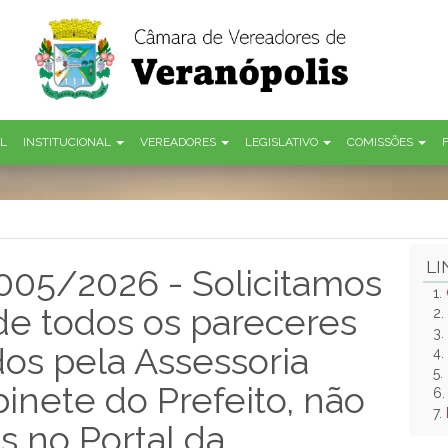
AL
INSTITUCIONAL
VEREADORES
LEGISLATIVO
COMISSÕES
LI
 005/2026 - Solicitamos
1.
 de todos os pareceres
2.
3.
dos pela Assessoria
4.
5.
binete do Prefeito, não
6
7.
s no Portal da