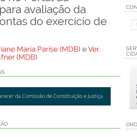
para avaliação da
CON
ontas do exercício de
riane Maria Parise (MDB)
e
Ver.
SER
CID
fner (MDB)
AS
arecer da Comissão de Constituição e Justiça
ÇÃO
ORD