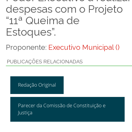
despesas com o Projeto
“11ª Queima de
Estoques”.
Proponente:
Executivo Municipal ()
PUBLICAÇÕES RELACIONADAS
Redação Original
Parecer da Comissão de Constituição e
Justiça