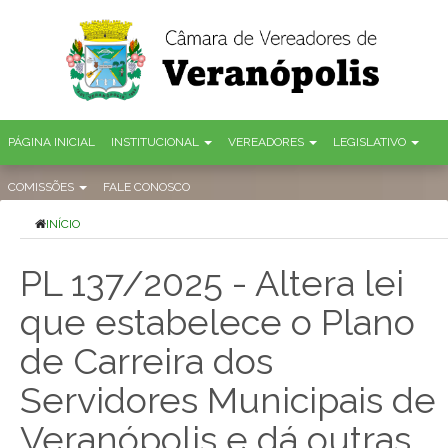
PÁGINA INICIAL
INSTITUCIONAL
VEREADORES
LEGISLATIVO
COMISSÕES
FALE CONOSCO
INÍCIO
PL 137/2025 - Altera lei
que estabelece o Plano
de Carreira dos
Servidores Municipais de
Veranópolis e dá outras