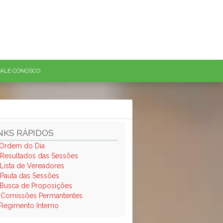
FALE CONOSCO
NKS RÁPIDOS
Ordem do Dia
Resultados das Sessões
Lista de Vereadores
Pauta das Sessões
Busca de Proposições
.
Comissões Permantentes
Regimento Interno