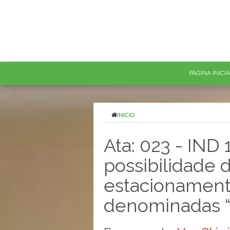
PÁGINA INICI
INÍCIO
Ata: 023 - IND
possibilidade d
estacionamento
denominadas “v