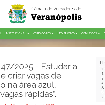
AL
INSTITUCIONAL
VEREADORES
LEGISLATIVO
COMISSÕES
LI
 147/2025 - Estudar a
1.
e criar vagas de
2.
3.
 na área azul,
4.
5.
agas rápidas”.
6
7.