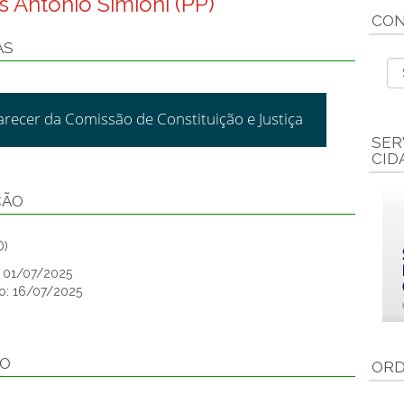
is Antônio Simioni (PP)
CON
AS
arecer da Comissão de Constituição e Justiça
SER
CID
ÇÃO
D)
: 01/07/2025
o: 16/07/2025
ÃO
ORD