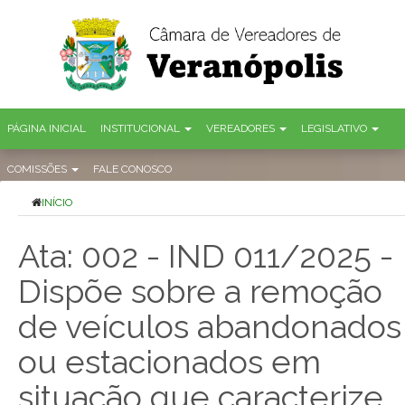
PÁGINA INICIAL
INSTITUCIONAL
VEREADORES
LEGISLATIVO
COMISSÕES
FALE CONOSCO
INÍCIO
Ata: 002 - IND 011/2025 -
Dispõe sobre a remoção
de veículos abandonados
ou estacionados em
situação que caracterize