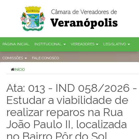
PÁGINA INICIAL
INSTITUCIONAL
VEREADORES
LEGISLATIVO
COMISSÕES
FALE CONOSCO
INÍCIO
Ata: 013 - IND 058/2026 -
Estudar a viabilidade de
realizar reparos na Rua
João Paulo II, localizada
no Bairro Pôr do Sol,