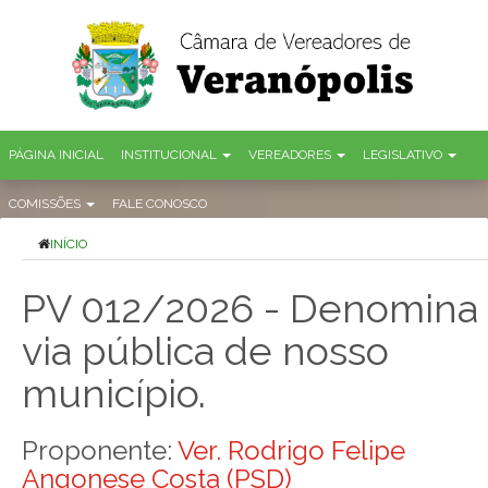
PÁGINA INICIAL
INSTITUCIONAL
VEREADORES
LEGISLATIVO
COMISSÕES
FALE CONOSCO
INÍCIO
PV 012/2026 - Denomina
via pública de nosso
município.
Proponente:
Ver. Rodrigo Felipe
Angonese Costa (PSD)