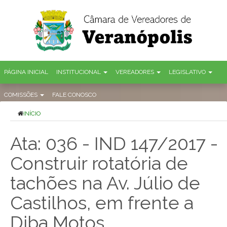
PÁGINA INICIAL
INSTITUCIONAL
VEREADORES
LEGISLATIVO
COMISSÕES
FALE CONOSCO
INÍCIO
Ata: 036 - IND 147/2017 -
Construir rotatória de
tachões na Av. Júlio de
Castilhos, em frente a
Diba Motos.