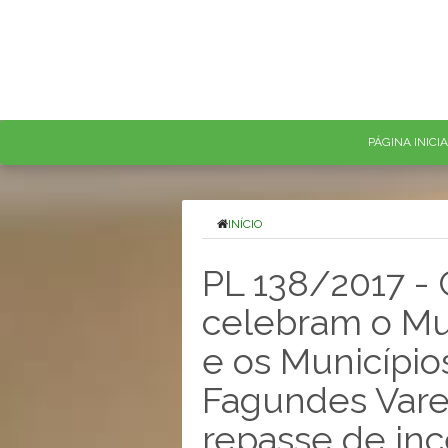
PÁGINA INICI
INÍCIO
PL 138/2017 - 
celebram o Mu
e os Município
Fagundes Varel
repasse de inc