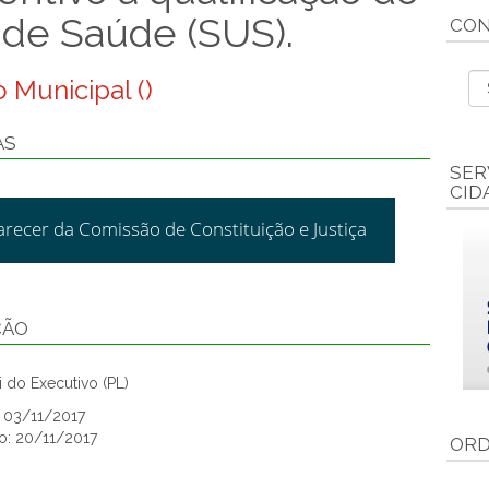
 de Saúde (SUS).
CON
 Municipal ()
AS
SER
CID
arecer da Comissão de Constituição e Justiça
ÇÃO
 do Executivo (PL)
: 03/11/2017
o: 20/11/2017
ORD