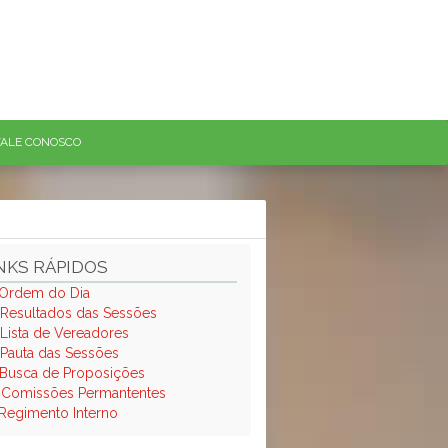
FALE CONOSCO
NKS RÁPIDOS
Ordem do Dia
Resultados das Sessões
Lista de Vereadores
Pauta das Sessões
Busca de Proposições
.
Comissões Permantentes
Regimento Interno