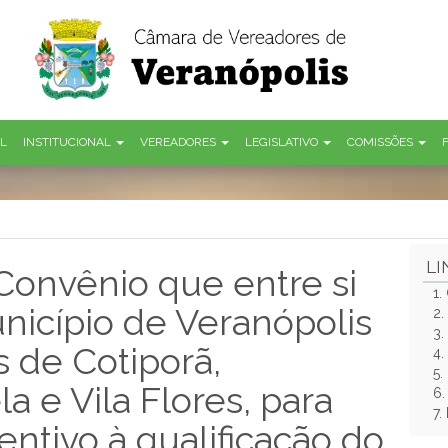
AL
INSTITUCIONAL
VEREADORES
LEGISLATIVO
COMISSÕES
LI
Convênio que entre si
1.
nicípio de Veranópolis
2.
3.
s de Cotiporã,
4.
5.
a e Vila Flores, para
6
7.
entivo à qualificação do