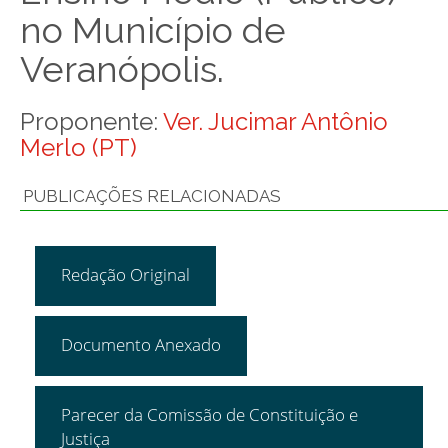
no Município de
Veranópolis.
Proponente:
Ver. Jucimar Antônio
Merlo (PT)
PUBLICAÇÕES RELACIONADAS
Redação Original
Documento Anexado
Parecer da Comissão de Constituição e
Justiça