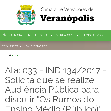
PÁGINA INICIAL
INSTITUCIONAL
VEREADORES
LEGISLATIVO
COMISSÕES
FALE CONOSCO
INÍCIO
Ata: 033 - IND 134/2017 -
Solicita que se realize
Audiência Pública para
discutir "Os Rumos do
Ensino Médio (Público)"