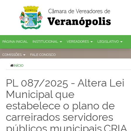
PÁGINA INICIAL
INSTITUCIONAL
VEREADORES
LEGISLATIVO
COMISSÕES
FALE CONOSCO
INÍCIO
PL 087/2025 - Altera Lei
Municipal que
estabelece o plano de
carreirados servidores
públicos municipais.CRIA