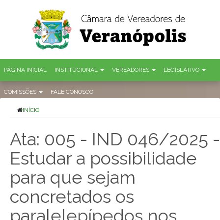
PÁGINA INICIAL
INSTITUCIONAL
VEREADORES
LEGISLATIVO
COMISSÕES
FALE CONOSCO
INÍCIO
Ata: 005 - IND 046/2025 -
Estudar a possibilidade
para que sejam
concretados os
paralelepípedos nos