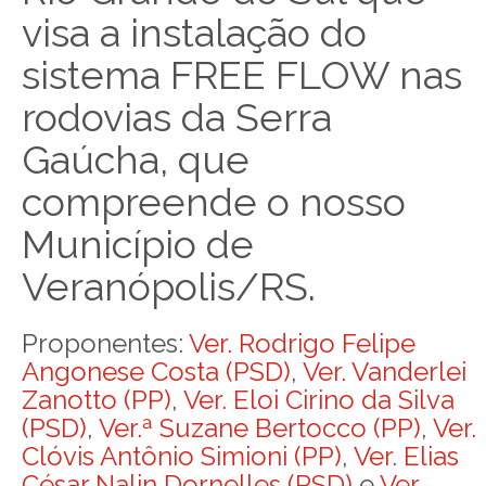
visa a instalação do
sistema FREE FLOW nas
rodovias da Serra
Gaúcha, que
compreende o nosso
Município de
Veranópolis/RS.
Proponentes:
Ver. Rodrigo Felipe
Angonese Costa (PSD)
,
Ver. Vanderlei
Zanotto (PP)
,
Ver. Eloi Cirino da Silva
(PSD)
,
Ver.ª Suzane Bertocco (PP)
,
Ver.
Clóvis Antônio Simioni (PP)
,
Ver. Elias
César Nalin Dornelles (PSD)
e
Ver.