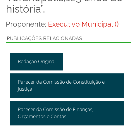
história”.
Proponente:
Executivo Municipal ()
PUBLICAÇÕES RELACIONADAS
Redação Original
Parecer da Comissão de Constituição e
Justiça
Parecer da Comissão de Finanças,
Orçamentos e Contas