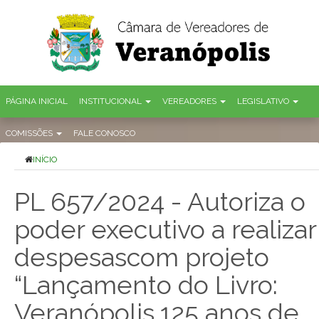
PÁGINA INICIAL
INSTITUCIONAL
VEREADORES
LEGISLATIVO
COMISSÕES
FALE CONOSCO
INÍCIO
PL 657/2024 - Autoriza o
poder executivo a realizar
despesascom projeto
“Lançamento do Livro:
Veranópolis,125 anos de