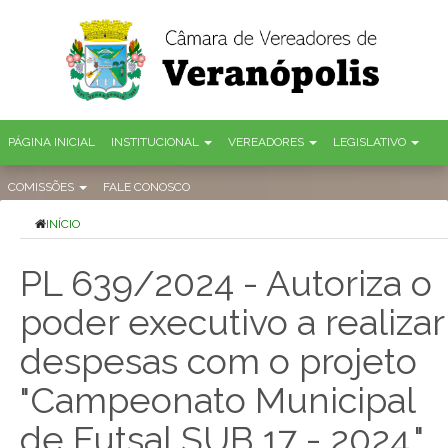
PÁGINA INICIAL
INSTITUCIONAL
VEREADORES
LEGISLATIVO
COMISSÕES
FALE CONOSCO
INÍCIO
PL 639/2024 - Autoriza o
poder executivo a realizar
despesas com o projeto
"Campeonato Municipal
de Futsal SUB 17 - 2024."