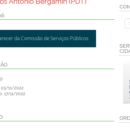
cos Antonio Bergamin (PDT)
CON
AS
arecer da Comissão de Serviços Públicos
SER
CID
ÇÃO
D)
: 03/11/2022
o: 17/11/2022
O
ORD