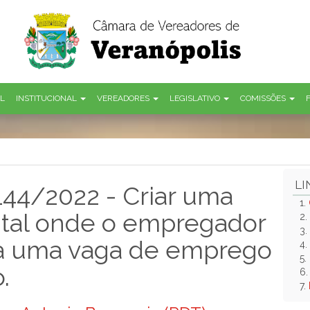
AL
INSTITUCIONAL
VEREADORES
LEGISLATIVO
COMISSÕES
LI
 144/2022 - Criar uma
1.
ital onde o empregador
2.
3.
 a uma vaga de emprego
4.
5.
.
6
7.