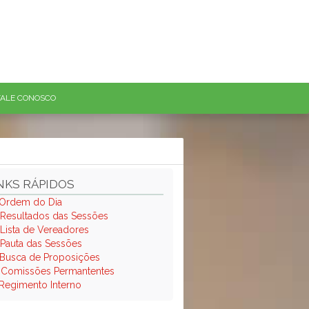
FALE CONOSCO
NKS RÁPIDOS
Ordem do Dia
Resultados das Sessões
Lista de Vereadores
Pauta das Sessões
Busca de Proposições
.
Comissões Permantentes
Regimento Interno