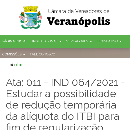
PÁGINA INICIAL
INSTITUCIONAL
VEREADORES
LEGISLATIVO
COMISSÕES
FALE CONOSCO
INÍCIO
Ata: 011 - IND 064/2021 -
Estudar a possibilidade
de redução temporária
da alíquota do ITBI para
fim de regularização