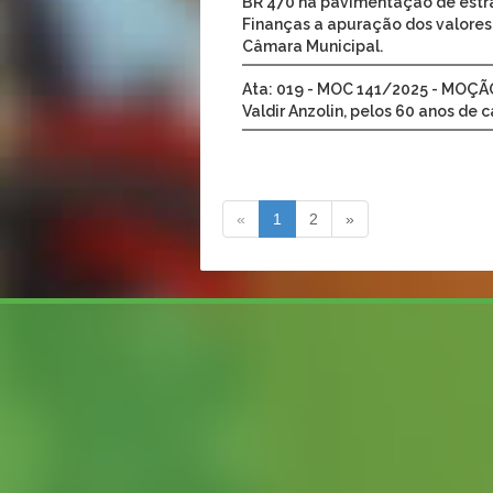
BR 470 na pavimentação de estrad
Finanças a apuração dos valores
Câmara Municipal.
Ata: 019 - MOC 141/2025 - MOÇ
Valdir Anzolin, pelos 60 anos de c
«
1
2
»