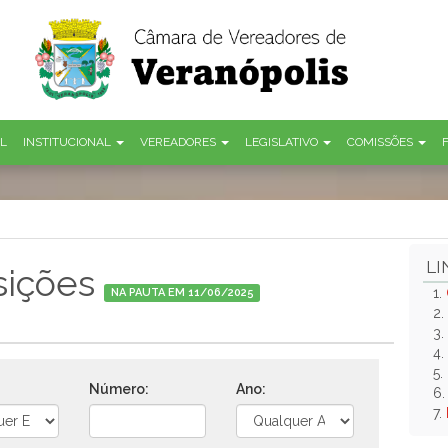
AL
INSTITUCIONAL
VEREADORES
LEGISLATIVO
COMISSÕES
LI
sições
1.
NA PAUTA EM 11/06/2025
2.
3.
4.
5.
Número:
Ano:
6
7.