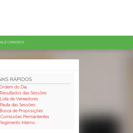
FALE CONOSCO
NKS RÁPIDOS
Ordem do Dia
Resultados das Sessões
Lista de Vereadores
Pauta das Sessões
Busca de Proposições
.
Comissões Permantentes
Regimento Interno