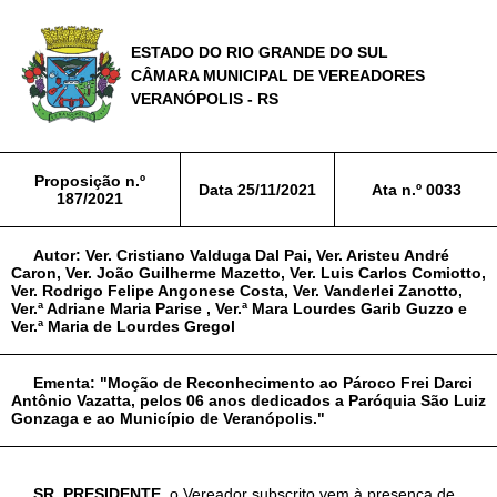
ESTADO DO RIO GRANDE DO SUL
CÂMARA MUNICIPAL DE VEREADORES
VERANÓPOLIS - RS
Proposição n.º
Data
25/11/2021
Ata n.º
0033
187/2021
Autor:
Ver. Cristiano Valduga Dal Pai, Ver. Aristeu André
Caron, Ver. João Guilherme Mazetto, Ver. Luis Carlos Comiotto,
Ver. Rodrigo Felipe Angonese Costa, Ver. Vanderlei Zanotto,
Ver.ª Adriane Maria Parise , Ver.ª Mara Lourdes Garib Guzzo e
Ver.ª Maria de Lourdes Gregol
Ementa:
"Moção de Reconhecimento ao Pároco Frei Darci
Antônio Vazatta, pelos 06 anos dedicados a Paróquia São Luiz
Gonzaga e ao Município de Veranópolis."
SR. PRESIDENTE
, o Vereador subscrito vem à presença de