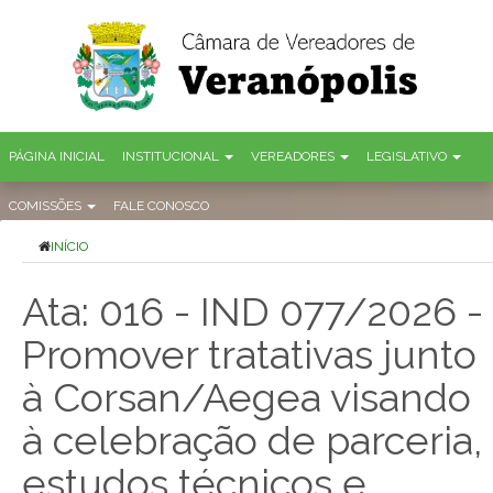
PÁGINA INICIAL
INSTITUCIONAL
VEREADORES
LEGISLATIVO
COMISSÕES
FALE CONOSCO
INÍCIO
Ata: 016 - IND 077/2026 -
Promover tratativas junto
à Corsan/Aegea visando
à celebração de parceria,
estudos técnicos e