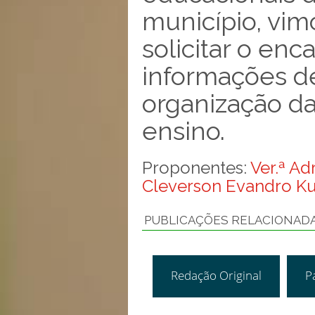
município, vim
solicitar o e
informações d
organização da
ensino.
Proponentes:
Ver.ª Ad
Cleverson Evandro Ku
PUBLICAÇÕES RELACIONAD
Redação Original
P