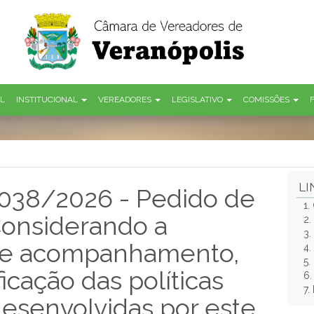
AL
INSTITUCIONAL
VEREADORES
LEGISLATIVO
COMISSÕES
LI
 038/2026 - Pedido de
1.
Considerando a
2.
3.
de acompanhamento,
4.
5.
ficação das políticas
6
7.
esenvolvidas por este