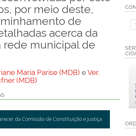
os, por meio deste,
CON
ncaminhamento de
etalhadas acerca da
 rede municipal de
SER
CID
riane Maria Parise (MDB)
e
Ver.
fner (MDB)
AS
arecer da Comissão de Constituição e Justiça
ORD