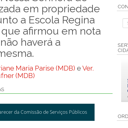
izada em propriedade
CON
unto a Escola Regina
z que afirmou em nota
 não haverá a
SER
 mesma.
CID
riane Maria Parise (MDB)
e
Ver.
fner (MDB)
AS
arecer da Comissão de Serviços Públicos
ORD