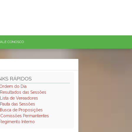
FALE CONOSCO
NKS RÁPIDOS
Ordem do Dia
Resultados das Sessões
Lista de Vereadores
Pauta das Sessões
Busca de Proposições
.
Comissões Permantentes
Regimento Interno