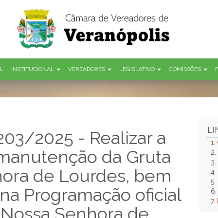
AL
INSTITUCIONAL
VEREADORES
LEGISLATIVO
COMISSÕES
LI
203/2025 - Realizar a
1.
 manutenção da Gruta
2.
3.
ora de Lourdes, bem
4.
5.
 na Programação oficial
6
7.
 Nossa Senhora de