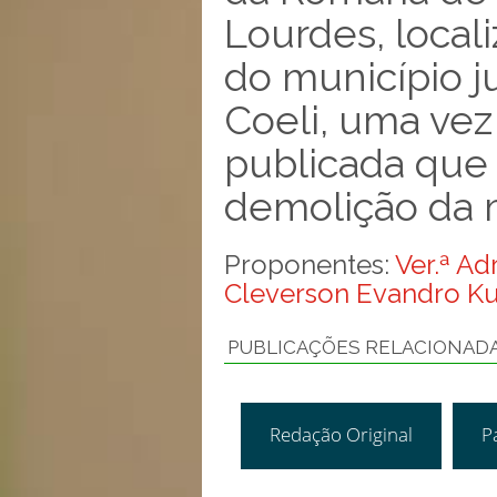
Lourdes, local
do município j
Coeli, uma ve
publicada que
demolição da
Proponentes:
Ver.ª Ad
Cleverson Evandro Ku
PUBLICAÇÕES RELACIONAD
Redação Original
P