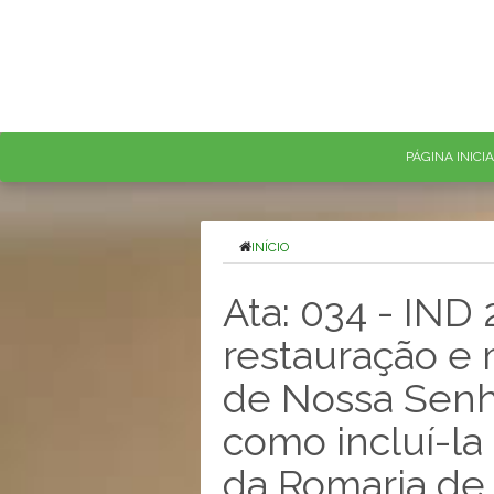
PÁGINA INICI
INÍCIO
Ata: 034 - IND 
restauração e
de Nossa Senh
como incluí-la
da Romaria de