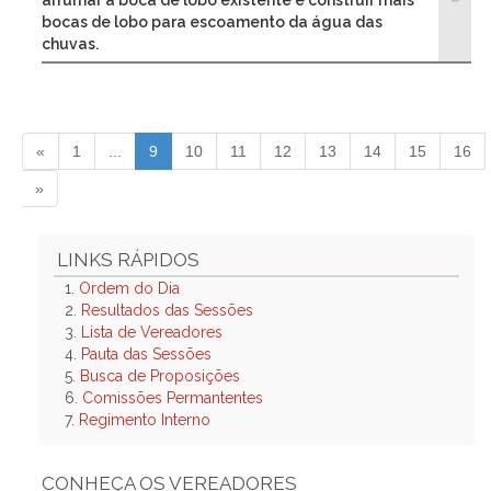
arrumar a boca de lobo existente e construir mais
bocas de lobo para escoamento da água das
chuvas.
«
1
...
9
10
11
12
13
14
15
16
»
LINKS RÁPIDOS
1.
Ordem do Dia
2.
Resultados das Sessões
3.
Lista de Vereadores
4.
Pauta das Sessões
5.
Busca de Proposições
6.
Comissões Permantentes
7.
Regimento Interno
CONHEÇA OS VEREADORES